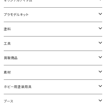
オリジナルアイテム
みんなのアクション3Dアートベース
プラモデルキット
アクリルベース
BANDAI
塗料
HG
ナチュラルベース
TAMIYA
クレオス
工具
MG
カーモデル
ラッカー塗料
オリジナルアクキー
アオシマ
TAMIYA
TAMIYA
買取商品
RG
飛行機モデル
エナメル塗料
ザ☆バイク
ラッカー塗料
ニッパー
オリジナルスマホスタンド
KOTOBUKIYA
ガイアノーツ
ウェーブ
BANDAI
素材
SD
ミニ四駆
水性アクリル塗料
けもプラ
エナメル塗料
切削工具
メガミデバイス
エナメル塗料
小物プラパーツ
HG
ウォッチスタンド
プラフィア
ターナー
ゴッドハンド
TAMIYA
ホビー用塗装用具
EG
オートバイシリーズ
コンパウンド
キャラクタープラモデル
水性アクリル塗料
工具その他
無限邂逅メガロマリア
ラッカー塗料
ニッパー
MG
アクリル塗料
ニッパー
接着剤
テープスタンド
エクスプラス
プラモ向上委員会
ミネシマ
クレオス
TAMIYA
ブース