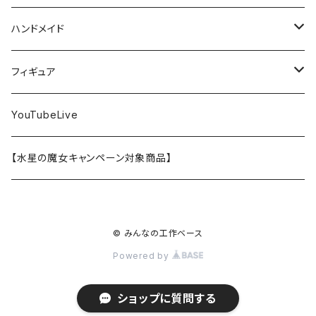
30MS
ミリタリーミニチュアシリーズ
溶剤・うすめ液
溶剤・うすめ液
工具消耗品
フレームアームズ・ガール
ホビー用筆・刷毛
切削工具
RG
切削工具
パテ
その他
切削工具
接着剤
エアブラシ関連用品
ベース材
GOOD SMILE COMPANY
ハセガワ
ガイアノーツ
ガイアノーツ
PROFIX(RAYWOOD)
PROFIX(RAYWOOD)
ハンドメイド
30MF
1/48 ミリタリーミニチュアシリーズ
仕上げ材・コート材
軟化剤
小物プラパーツ
創彩少女庭園
溶剤・うすめ液
その他工具
一番くじ
その他工具
その他工具
パテ
塗装関係消耗品
MODEROID
ポリマー
その他工具
接着剤
エアブラシ
アパレル
wave
フィニッシャーズ
クレオス
ウェーブ
ガイアノーツ
ウェーブ
完成品
フィギュア
ポケプラ
1/35ミリタリーミニチュアシリーズ
サーフェイサー
プライマー
なっちん
サーフェイサー
PG
ホビー用筆・刷毛
PLAMATEA
コンパウンド
工具消耗品
パテ
エアブラシ関連用品
スコープドッグ
研磨剤
接着剤
その他
Hasegawa
トアミル
アイコム
コニシ
プラモ向上委員会
素材
バンダイ
YouTubeLive
一番くじ
水系エマルジョン塗料
ウェザリング・墨入れ
アルカナディア
その他
MGSD
その他
PLAMAX
その他
コンパウンド
パテ
ホビー用塗料皿・容器
カーモデル
溶剤・うすめ液
切削工具
接着剤
その他
METAL ROBOT魂
ファインモールド
クアトロポルテ
S.J.WORKs
セメダイン
クレオス
【水星の魔女キャンペーン対象商品】
その他
ウェザリング
M.S.G
1/100
ホビー用塗料皿・容器
アニュラス
溶剤・うすめ液
塗装関係消耗品
メカトロウィーゴ
ラッカー
溶剤・うすめ液
切削工具
接着剤
ホビー用塗料皿・容器
童友社
S.J.WORKs
オルファ
高圧ガス工業（株）
S.J.WORKs
PG
その他
HMM
© みんなの工作ベース
1/700ウォーターラインシリーズ
その他工具
塗装関係消耗品
プラモデル
その他
切削工具
接着剤
その他
海洋堂
ホビージャパン
アルゴファイルジャパン
ハセガワ
ウェーブ
30MP
Powered by
フロントミッション
1/72 飛行機
エアブラシ関連用品
その他工具
その他
塗装関係消耗品
KADOKAWA
アートボックス
プラモ向上委員会
アルテコ
DSPIAE
FG
ショップに質問する
rosado