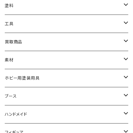
アクリルベース
BANDAI
塗料
HG
ナチュラルベース
TAMIYA
クレオス
工具
MG
カーモデル
ラッカー塗料
オリジナルアクキー
アオシマ
TAMIYA
TAMIYA
買取商品
RG
飛行機モデル
エナメル塗料
ザ☆バイク
ラッカー塗料
ニッパー
オリジナルスマホスタンド
KOTOBUKIYA
ガイアノーツ
ウェーブ
BANDAI
素材
SD
ミニ四駆
水性アクリル塗料
けもプラ
エナメル塗料
切削工具
メガミデバイス
エナメル塗料
小物プラパーツ
HG
ウォッチスタンド
プラフィア
ターナー
ゴッドハンド
TAMIYA
ホビー用塗装用具
EG
オートバイシリーズ
コンパウンド
キャラクタープラモデル
水性アクリル塗料
工具その他
無限邂逅メガロマリア
ラッカー塗料
ニッパー
MG
アクリル塗料
ニッパー
接着剤
テープスタンド
エクスプラス
プラモ向上委員会
ミネシマ
クレオス
TAMIYA
ブース
30MS
ミリタリーミニチュアシリーズ
溶剤・うすめ液
溶剤・うすめ液
工具消耗品
フレームアームズ・ガール
ホビー用筆・刷毛
切削工具
RG
切削工具
パテ
その他
切削工具
接着剤
エアブラシ関連用品
ベース材
GOOD SMILE COMPANY
ハセガワ
ガイアノーツ
ガイアノーツ
PROFIX(RAYWOOD)
PROFIX(RAYWOOD)
ハンドメイド
30MF
1/48 ミリタリーミニチュアシリーズ
仕上げ材・コート材
軟化剤
小物プラパーツ
創彩少女庭園
溶剤・うすめ液
その他工具
一番くじ
その他工具
その他工具
パテ
塗装関係消耗品
MODEROID
ポリマー
その他工具
接着剤
エアブラシ
アパレル
wave
フィニッシャーズ
クレオス
ウェーブ
ガイアノーツ
ウェーブ
完成品
フィギュア