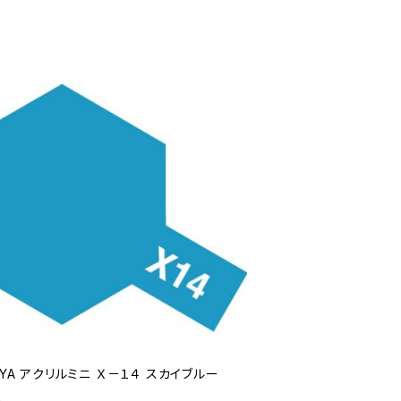
IYA アクリルミニ Ｘ－１４ スカイブルー
0