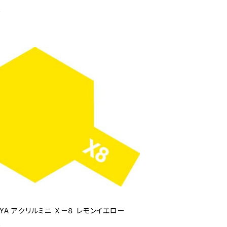
0
IYA アクリルミニ Ｘ－８ レモンイエロー
0