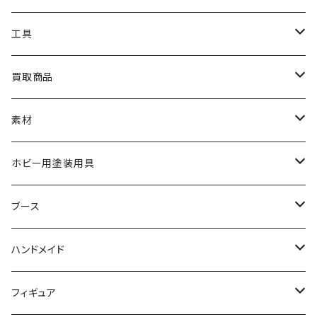
HG
ナチュラルベース
TAMIYA
クレオス
工具
MG
カーモデル
ラッカー塗料
オリジナルアクキー
アオシマ
TAMIYA
TAMIYA
買取商品
RG
飛行機モデル
エナメル塗料
ザ☆バイク
ラッカー塗料
ニッパー
オリジナルスマホスタンド
KOTOBUKIYA
ガイアノーツ
ウェーブ
BANDAI
素材
SD
ミニ四駆
水性アクリル塗料
けもプラ
エナメル塗料
切削工具
メガミデバイス
エナメル塗料
小物プラパーツ
HG
ウォッチスタンド
プラフィア
ターナー
ゴッドハンド
TAMIYA
ホビー用塗装用具
EG
オートバイシリーズ
コンパウンド
キャラクタープラモデル
水性アクリル塗料
工具その他
無限邂逅メガロマリア
ラッカー塗料
ニッパー
MG
アクリル塗料
ニッパー
接着剤
テープスタンド
エクスプラス
プラモ向上委員会
ミネシマ
クレオス
TAMIYA
ブース
30MS
ミリタリーミニチュアシリーズ
溶剤・うすめ液
溶剤・うすめ液
工具消耗品
フレームアームズ・ガール
ホビー用筆・刷毛
切削工具
RG
切削工具
パテ
その他
切削工具
接着剤
エアブラシ関連用品
ベース材
GOOD SMILE COMPANY
ハセガワ
ガイアノーツ
ガイアノーツ
PROFIX(RAYWOOD)
PROFIX(RAYWOOD)
ハンドメイド
30MF
1/48 ミリタリーミニチュアシリーズ
仕上げ材・コート材
軟化剤
小物プラパーツ
創彩少女庭園
溶剤・うすめ液
その他工具
一番くじ
その他工具
その他工具
パテ
塗装関係消耗品
MODEROID
ポリマー
その他工具
接着剤
エアブラシ
アパレル
wave
フィニッシャーズ
クレオス
ウェーブ
ガイアノーツ
ウェーブ
完成品
フィギュア
ポケプラ
1/35ミリタリーミニチュアシリーズ
サーフェイサー