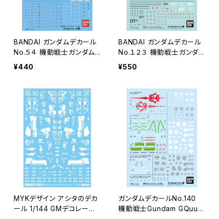
BANDAI ガンダムデカール
BANDAI ガンダムデカール
No.５４ 機動戦士ガンダム０
No.１２３ 機動戦士ガンダム
０８０シリーズ用２
THE ORIGIN汎用４
¥440
¥550
MYKデザイン アシタのデカ
ガンダムデカールNo.140
ール 1/144 GMデコレーシ
機動戦士Gundam GQuuu
ョンデカールNo.2「グラフィ
uuuX汎用2