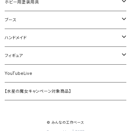
メガミデバイス
エナメル塗料
小物プラパーツ
HG
ウォッチスタンド
プラフィア
ターナー
ゴッドハンド
TAMIYA
ホビー用塗装用具
EG
オートバイシリーズ
コンパウンド
キャラクタープラモデル
水性アクリル塗料
工具その他
無限邂逅メガロマリア
ラッカー塗料
ニッパー
MG
アクリル塗料
ニッパー
接着剤
テープスタンド
エクスプラス
プラモ向上委員会
ミネシマ
クレオス
TAMIYA
ブース
30MS
ミリタリーミニチュアシリーズ
溶剤・うすめ液
溶剤・うすめ液
工具消耗品
フレームアームズ・ガール
ホビー用筆・刷毛
切削工具
RG
切削工具
パテ
その他
切削工具
接着剤
エアブラシ関連用品
ベース材
GOOD SMILE COMPANY
ハセガワ
ガイアノーツ
ガイアノーツ
PROFIX(RAYWOOD)
PROFIX(RAYWOOD)
ハンドメイド
30MF
1/48 ミリタリーミニチュアシリーズ
仕上げ材・コート材
軟化剤
小物プラパーツ
創彩少女庭園
溶剤・うすめ液
その他工具
一番くじ
その他工具
その他工具
パテ
塗装関係消耗品
MODEROID
ポリマー
その他工具
接着剤
エアブラシ
アパレル
wave
フィニッシャーズ
クレオス
ウェーブ
ガイアノーツ
ウェーブ
完成品
フィギュア
ポケプラ
1/35ミリタリーミニチュアシリーズ
サーフェイサー
プライマー
なっちん
サーフェイサー
PG
ホビー用筆・刷毛
PLAMATEA
コンパウンド
工具消耗品
パテ
エアブラシ関連用品
スコープドッグ
研磨剤
接着剤
その他
Hasegawa
トアミル
アイコム
コニシ
プラモ向上委員会
素材
バンダイ
YouTubeLive
一番くじ
水系エマルジョン塗料
ウェザリング・墨入れ
アルカナディア
その他
MGSD
その他
PLAMAX
その他
コンパウンド
パテ
ホビー用塗料皿・容器
カーモデル
溶剤・うすめ液
切削工具
接着剤
その他
METAL ROBOT魂
ファインモールド
クアトロポルテ
S.J.WORKs
セメダイン
クレオス
【水星の魔女キャンペーン対象商品】
その他
ウェザリング
M.S.G
1/100
ホビー用塗料皿・容器
アニュラス
溶剤・うすめ液
塗装関係消耗品
メカトロウィーゴ
ラッカー
溶剤・うすめ液
切削工具
接着剤
ホビー用塗料皿・容器
童友社
S.J.WORKs
オルファ
高圧ガス工業（株）
S.J.WORKs
PG
その他
HMM
© みんなの工作ベース
1/700ウォーターラインシリーズ
その他工具
塗装関係消耗品
プラモデル
その他
切削工具
接着剤
その他
海洋堂
ホビージャパン
アルゴファイルジャパン
ハセガワ
ウェーブ
30MP