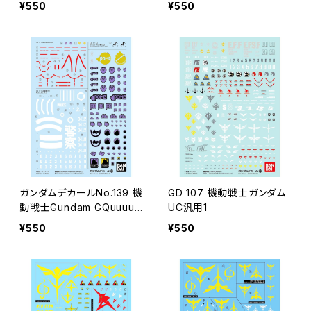
¥550
¥550
ック・アーマー#2」ホワイト
ガンダムデカールNo.139 機
GD 107 機動戦士ガンダム
動戦士Gundam GQuuuuu
UC汎用1
uX汎用1
¥550
¥550