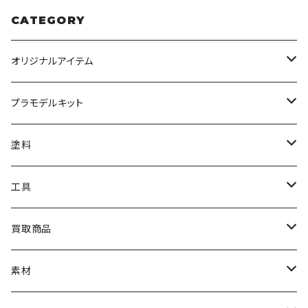
CATEGORY
オリジナルアイテム
みんなのアクション3Dアートベース
プラモデルキット
アクリルベース
BANDAI
塗料
HG
ナチュラルベース
TAMIYA
クレオス
工具
MG
カーモデル
ラッカー塗料
オリジナルアクキー
アオシマ
TAMIYA
TAMIYA
買取商品
RG
飛行機モデル
エナメル塗料
ザ☆バイク
ラッカー塗料
ニッパー
オリジナルスマホスタンド
KOTOBUKIYA
ガイアノーツ
ウェーブ
BANDAI
素材
SD
ミニ四駆
水性アクリル塗料
けもプラ
エナメル塗料
切削工具