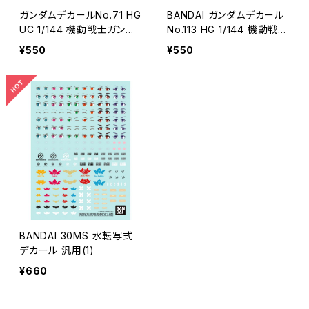
ガンダムデカールNo.71 HG
BANDAI ガンダムデカール
UC 1/144 機動戦士ガンダ
No.113 HG 1/144 機動戦士
ム 逆襲のシャア 地球連邦
ガンダム THE ORIGIN汎用
¥550
¥550
軍MS用
2
BANDAI 30MS 水転写式
デカール 汎用(1)
¥660