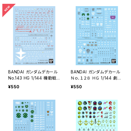
BANDAI ガンダムデカール
BANDAI ガンダムデカール
No.143 HG 1/144 機動戦
Ｎｏ．１２８ ＨＧ 1/144 劇場
士ガンダム 閃光のハサウェ
版 機動戦士ガンダム00汎
¥550
¥550
イ汎用②
用２