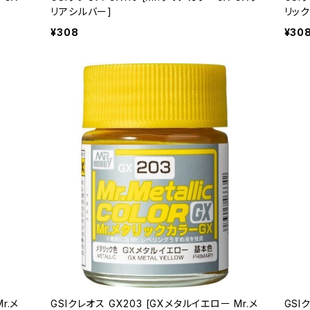
リアシルバー]
リック
¥308
¥30
r.メ
GSIクレオス GX203 [GXメタルイエロー Mr.メ
GSI