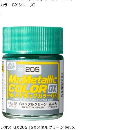
カラーGXシリーズ]
8
クレオス GX205 [GXメタルグリーン Mr.メ