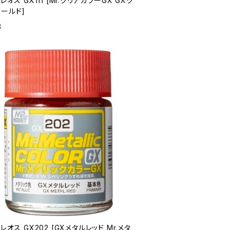
クレオス GX111 [Mr.クリアカラーGX GXク
ールド]
8
クレオス GX202 [GXメタルレッド Mr.メタ