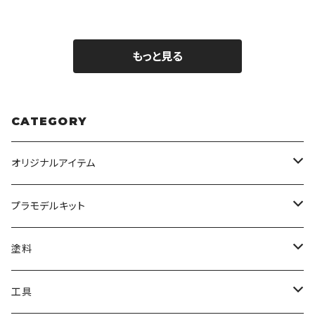
もっと見る
CATEGORY
オリジナルアイテム
みんなのアクション3Dアートベース
プラモデルキット
アクリルベース
BANDAI
塗料
HG
ナチュラルベース
TAMIYA
クレオス
工具