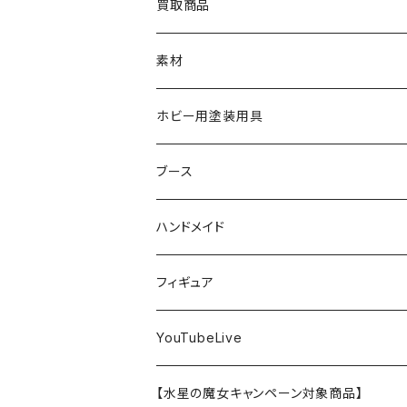
カーモデル
ラッカー塗料
オリジナルアクキー
アオシマ
TAMIYA
TAMIYA
買取商品
RG
飛行機モデル
エナメル塗料
ザ☆バイク
ラッカー塗料
ニッパー
オリジナルスマホスタンド
KOTOBUKIYA
ガイアノーツ
ウェーブ
BANDAI
素材
SD
ミニ四駆
水性アクリル塗料
けもプラ
エナメル塗料
切削工具
メガミデバイス
エナメル塗料
小物プラパーツ
HG
ウォッチスタンド
プラフィア
ターナー
ゴッドハンド
TAMIYA
ホビー用塗装用具
EG
オートバイシリーズ
コンパウンド
キャラクタープラモデル
水性アクリル塗料
工具その他
無限邂逅メガロマリア
ラッカー塗料
ニッパー
MG
アクリル塗料
ニッパー
接着剤
テープスタンド
エクスプラス
プラモ向上委員会
ミネシマ
クレオス
TAMIYA
ブース
30MS
ミリタリーミニチュアシリーズ
溶剤・うすめ液
溶剤・うすめ液
工具消耗品
フレームアームズ・ガール
ホビー用筆・刷毛
切削工具
RG
切削工具
パテ
その他
切削工具
接着剤
エアブラシ関連用品
ベース材
GOOD SMILE COMPANY
ハセガワ
ガイアノーツ
ガイアノーツ
PROFIX(RAYWOOD)
PROFIX(RAYWOOD)
ハンドメイド
30MF
1/48 ミリタリーミニチュアシリーズ
仕上げ材・コート材
軟化剤
小物プラパーツ
創彩少女庭園
溶剤・うすめ液
その他工具
一番くじ
その他工具
その他工具
パテ
塗装関係消耗品
MODEROID
ポリマー
その他工具
接着剤
エアブラシ
アパレル
wave
フィニッシャーズ
クレオス
ウェーブ
ガイアノーツ
ウェーブ
完成品
フィギュア
ポケプラ
1/35ミリタリーミニチュアシリーズ
サーフェイサー
プライマー
なっちん
サーフェイサー
PG
ホビー用筆・刷毛
PLAMATEA
コンパウンド
工具消耗品
パテ
エアブラシ関連用品
スコープドッグ
研磨剤
接着剤
その他
Hasegawa
トアミル
アイコム
コニシ
プラモ向上委員会
素材
バンダイ
YouTubeLive
一番くじ
水系エマルジョン塗料
ウェザリング・墨入れ
アルカナディア
その他
MGSD
その他
PLAMAX
その他
コンパウンド
パテ
ホビー用塗料皿・容器
カーモデル
溶剤・うすめ液
切削工具
接着剤
その他
METAL ROBOT魂
ファインモールド
クアトロポルテ
S.J.WORKs
セメダイン
クレオス
【水星の魔女キャンペーン対象商品】