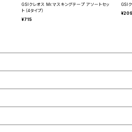
GSIクレオス Mr.マスキングテープ アソートセッ
GSI
ト（4タイプ）
¥20
¥715