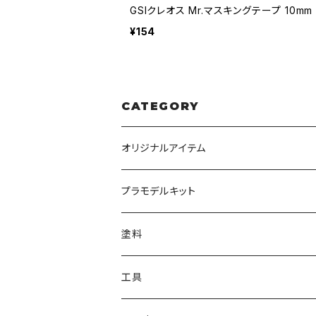
GSIクレオス Mr.マスキングテープ 10mm
¥154
CATEGORY
オリジナルアイテム
みんなのアクション3Dアートベース
プラモデルキット
アクリルベース
BANDAI
塗料
HG
ナチュラルベース
TAMIYA
クレオス
工具
MG