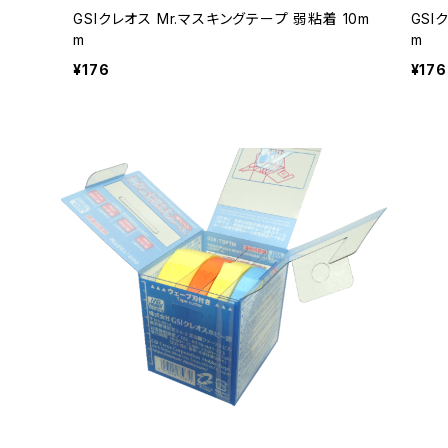
GSIクレオス Mr.マスキングテープ 弱粘着 10m
GSI
m
m
¥176
¥176