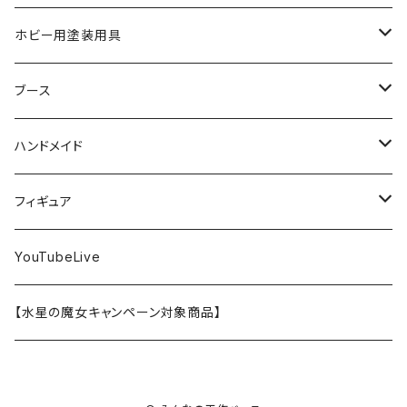
SD
ミニ四駆
水性アクリル塗料
けもプラ
エナメル塗料
切削工具
メガミデバイス
エナメル塗料
小物プラパーツ
HG
ウォッチスタンド
プラフィア
ターナー
ゴッドハンド
TAMIYA
ホビー用塗装用具
EG
オートバイシリーズ
コンパウンド
キャラクタープラモデル
水性アクリル塗料
工具その他
無限邂逅メガロマリア
ラッカー塗料
ニッパー
MG
アクリル塗料
ニッパー
接着剤
テープスタンド
エクスプラス
プラモ向上委員会
ミネシマ
クレオス
TAMIYA
ブース
30MS
ミリタリーミニチュアシリーズ
溶剤・うすめ液
溶剤・うすめ液
工具消耗品
フレームアームズ・ガール
ホビー用筆・刷毛
切削工具
RG
切削工具
パテ
その他
切削工具
接着剤
エアブラシ関連用品
ベース材
GOOD SMILE COMPANY
ハセガワ
ガイアノーツ
ガイアノーツ
PROFIX(RAYWOOD)
PROFIX(RAYWOOD)
ハンドメイド
30MF
1/48 ミリタリーミニチュアシリーズ
仕上げ材・コート材
軟化剤
小物プラパーツ
創彩少女庭園
溶剤・うすめ液
その他工具
一番くじ
その他工具
その他工具
パテ
塗装関係消耗品
MODEROID
ポリマー
その他工具
接着剤
エアブラシ
アパレル
wave
フィニッシャーズ
クレオス
ウェーブ
ガイアノーツ
ウェーブ
完成品
フィギュア
ポケプラ
1/35ミリタリーミニチュアシリーズ
サーフェイサー
プライマー
なっちん
サーフェイサー
PG
ホビー用筆・刷毛
PLAMATEA
コンパウンド
工具消耗品
パテ
エアブラシ関連用品
スコープドッグ
研磨剤
接着剤
その他
Hasegawa
トアミル
アイコム
コニシ
プラモ向上委員会
素材
バンダイ
YouTubeLive
一番くじ
水系エマルジョン塗料
ウェザリング・墨入れ
アルカナディア
その他
MGSD
その他
PLAMAX
その他
コンパウンド
パテ
ホビー用塗料皿・容器
カーモデル
溶剤・うすめ液
切削工具
接着剤
その他
METAL ROBOT魂
ファインモールド
クアトロポルテ
S.J.WORKs
セメダイン
クレオス
【水星の魔女キャンペーン対象商品】
その他
ウェザリング
M.S.G
1/100
ホビー用塗料皿・容器
アニュラス
溶剤・うすめ液
塗装関係消耗品
メカトロウィーゴ
ラッカー
溶剤・うすめ液
切削工具
接着剤
ホビー用塗料皿・容器
童友社
S.J.WORKs
オルファ
高圧ガス工業（株）
S.J.WORKs
PG
その他
HMM