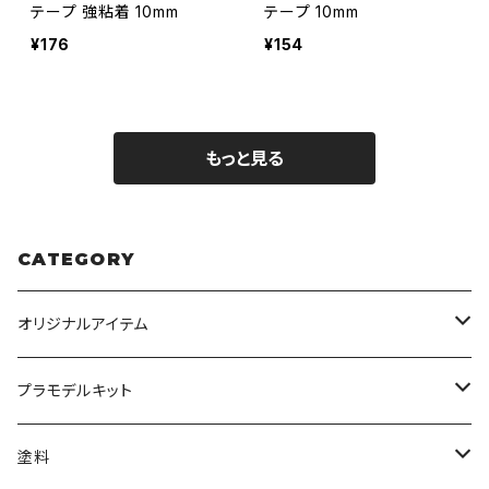
テープ 強粘着 10mm
テープ 10mm
¥176
¥154
もっと見る
CATEGORY
オリジナルアイテム
みんなのアクション3Dアートベース
プラモデルキット
アクリルベース
BANDAI
塗料