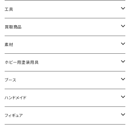
HG
ナチュラルベース
TAMIYA
クレオス
工具
MG
カーモデル
ラッカー塗料
オリジナルアクキー
アオシマ
TAMIYA
TAMIYA
買取商品
RG
飛行機モデル
エナメル塗料
ザ☆バイク
ラッカー塗料
ニッパー
オリジナルスマホスタンド
KOTOBUKIYA
ガイアノーツ
ウェーブ
BANDAI
素材
SD
ミニ四駆
水性アクリル塗料
けもプラ
エナメル塗料
切削工具
メガミデバイス
エナメル塗料
小物プラパーツ
HG
ウォッチスタンド
プラフィア
ターナー
ゴッドハンド
TAMIYA
ホビー用塗装用具
EG
オートバイシリーズ
コンパウンド
キャラクタープラモデル
水性アクリル塗料
工具その他
無限邂逅メガロマリア
ラッカー塗料
ニッパー
MG
アクリル塗料
ニッパー
接着剤
テープスタンド
エクスプラス
プラモ向上委員会
ミネシマ
クレオス
TAMIYA
ブース
30MS
ミリタリーミニチュアシリーズ
溶剤・うすめ液
溶剤・うすめ液
工具消耗品
フレームアームズ・ガール
ホビー用筆・刷毛
切削工具
RG
切削工具
パテ
その他
切削工具
接着剤
エアブラシ関連用品
ベース材
GOOD SMILE COMPANY
ハセガワ
ガイアノーツ
ガイアノーツ
PROFIX(RAYWOOD)
PROFIX(RAYWOOD)
ハンドメイド
30MF
1/48 ミリタリーミニチュアシリーズ
仕上げ材・コート材
軟化剤
小物プラパーツ
創彩少女庭園
溶剤・うすめ液
その他工具
一番くじ
その他工具
その他工具
パテ
塗装関係消耗品
MODEROID
ポリマー
その他工具
接着剤
エアブラシ
アパレル
wave
フィニッシャーズ
クレオス
ウェーブ
ガイアノーツ
ウェーブ
完成品
フィギュア
ポケプラ
1/35ミリタリーミニチュアシリーズ
サーフェイサー
プライマー
なっちん
サーフェイサー
PG
ホビー用筆・刷毛