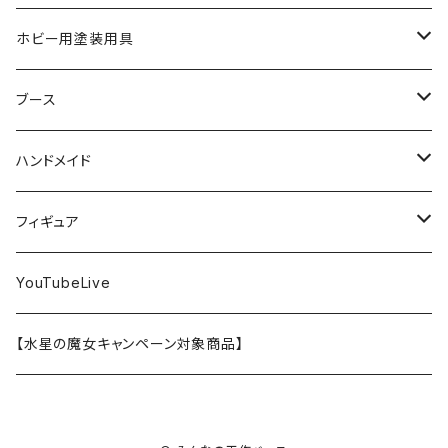
SD
ミニ四駆
水性アクリル塗料
けもプラ
エナメル塗料
切削工具
メガミデバイス
エナメル塗料
小物プラパーツ
HG
ウォッチスタンド
プラフィア
ターナー
ゴッドハンド
TAMIYA
ホビー用塗装用具
EG
オートバイシリーズ
コンパウンド
キャラクタープラモデル
水性アクリル塗料
工具その他
無限邂逅メガロマリア
ラッカー塗料
ニッパー
MG
アクリル塗料
ニッパー
接着剤
テープスタンド
エクスプラス
プラモ向上委員会
ミネシマ
クレオス
TAMIYA
ブース
30MS
ミリタリーミニチュアシリーズ
溶剤・うすめ液
溶剤・うすめ液
工具消耗品
フレームアームズ・ガール
ホビー用筆・刷毛
切削工具
RG
切削工具
パテ
その他
切削工具
接着剤
エアブラシ関連用品
ベース材
GOOD SMILE COMPANY
ハセガワ
ガイアノーツ
ガイアノーツ
PROFIX(RAYWOOD)
PROFIX(RAYWOOD)
ハンドメイド
30MF
1/48 ミリタリーミニチュアシリーズ
仕上げ材・コート材
軟化剤
小物プラパーツ
創彩少女庭園
溶剤・うすめ液
その他工具
一番くじ
その他工具
その他工具
パテ
塗装関係消耗品
MODEROID
ポリマー
その他工具
接着剤
エアブラシ
アパレル
wave
フィニッシャーズ
クレオス
ウェーブ
ガイアノーツ
ウェーブ
完成品
フィギュア
ポケプラ
1/35ミリタリーミニチュアシリーズ
サーフェイサー
プライマー
なっちん
サーフェイサー
PG
ホビー用筆・刷毛
PLAMATEA
コンパウンド
工具消耗品
パテ
エアブラシ関連用品
スコープドッグ
研磨剤
接着剤
その他
Hasegawa
トアミル
アイコム
コニシ
プラモ向上委員会
素材
バンダイ
YouTubeLive
一番くじ
水系エマルジョン塗料
ウェザリング・墨入れ
アルカナディア
その他
MGSD
その他
PLAMAX
その他
コンパウンド
パテ
ホビー用塗料皿・容器
カーモデル
溶剤・うすめ液
切削工具
接着剤
その他
METAL ROBOT魂
ファインモールド
クアトロポルテ
S.J.WORKs
セメダイン
クレオス
【水星の魔女キャンペーン対象商品】
その他
ウェザリング
M.S.G
1/100
ホビー用塗料皿・容器
アニュラス
溶剤・うすめ液
塗装関係消耗品
メカトロウィーゴ
ラッカー
溶剤・うすめ液
切削工具
接着剤
ホビー用塗料皿・容器
童友社
S.J.WORKs
オルファ
高圧ガス工業（株）
S.J.WORKs
PG
その他
HMM