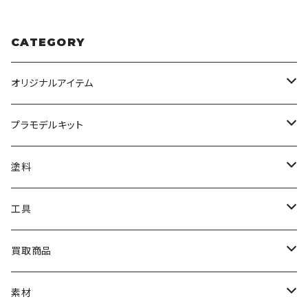
CATEGORY
オリジナルアイテム
みんなのアクション3Dアートベース
プラモデルキット
アクリルベース
BANDAI
塗料
HG
ナチュラルベース
TAMIYA
クレオス
工具
MG
カーモデル
ラッカー塗料
オリジナルアクキー
アオシマ
TAMIYA
TAMIYA
買取商品
RG
飛行機モデル
エナメル塗料
ザ☆バイク
ラッカー塗料
ニッパー
オリジナルスマホスタンド
KOTOBUKIYA
ガイアノーツ
ウェーブ
BANDAI
素材