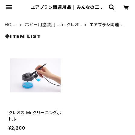
エアブラシ関連用品 | みんなの工作
ベース
HOM
ホビー用塗装用
クレオ
エアブラシ関連用
E
具
ス
品
◆ITEM LIST
クレオス Mr.クリーニングボ
トル
¥2,200