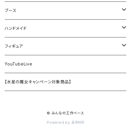
EG
オートバイシリーズ
コンパウンド
キャラクタープラモデル
水性アクリル塗料
工具その他
無限邂逅メガロマリア
ラッカー塗料
ニッパー
MG
アクリル塗料
ニッパー
接着剤
テープスタンド
エクスプラス
プラモ向上委員会
ミネシマ
クレオス
TAMIYA
ブース
30MS
ミリタリーミニチュアシリーズ
溶剤・うすめ液
溶剤・うすめ液
工具消耗品
フレームアームズ・ガール
ホビー用筆・刷毛
切削工具
RG
切削工具
パテ
その他
切削工具
接着剤
エアブラシ関連用品
ベース材
GOOD SMILE COMPANY
ハセガワ
ガイアノーツ
ガイアノーツ
PROFIX(RAYWOOD)
PROFIX(RAYWOOD)
ハンドメイド
30MF
1/48 ミリタリーミニチュアシリーズ
仕上げ材・コート材
軟化剤
小物プラパーツ
創彩少女庭園
溶剤・うすめ液
その他工具
一番くじ
その他工具
その他工具
パテ
塗装関係消耗品
MODEROID
ポリマー
その他工具
接着剤
エアブラシ
アパレル
wave
フィニッシャーズ
クレオス
ウェーブ
ガイアノーツ
ウェーブ
完成品
フィギュア
ポケプラ
1/35ミリタリーミニチュアシリーズ
サーフェイサー
プライマー
なっちん
サーフェイサー
PG
ホビー用筆・刷毛
PLAMATEA
コンパウンド
工具消耗品
パテ
エアブラシ関連用品
スコープドッグ
研磨剤
接着剤
その他
Hasegawa
トアミル
アイコム
コニシ
プラモ向上委員会
素材
バンダイ
YouTubeLive
一番くじ
水系エマルジョン塗料
ウェザリング・墨入れ
アルカナディア
その他
MGSD
その他
PLAMAX
その他
コンパウンド
パテ
ホビー用塗料皿・容器
カーモデル
溶剤・うすめ液
切削工具
接着剤
その他
METAL ROBOT魂
ファインモールド
クアトロポルテ
S.J.WORKs
セメダイン
クレオス
【水星の魔女キャンペーン対象商品】
その他
ウェザリング
M.S.G
1/100
ホビー用塗料皿・容器
アニュラス
溶剤・うすめ液
塗装関係消耗品
メカトロウィーゴ
ラッカー
溶剤・うすめ液
切削工具
接着剤
ホビー用塗料皿・容器
童友社
S.J.WORKs
オルファ
高圧ガス工業（株）
S.J.WORKs
PG
その他
HMM
© みんなの工作ベース
1/700ウォーターラインシリーズ
その他工具
塗装関係消耗品
プラモデル
その他
切削工具
接着剤
その他
海洋堂
ホビージャパン
アルゴファイルジャパン
ハセガワ
ウェーブ
30MP
Powered by
フロントミッション
1/72 飛行機