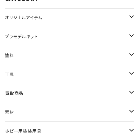
オリジナルアイテム
みんなのアクション3Dアートベース
プラモデルキット
アクリルベース
BANDAI
塗料
HG
ナチュラルベース
TAMIYA
クレオス
工具
MG
カーモデル
ラッカー塗料
オリジナルアクキー
アオシマ
TAMIYA
TAMIYA
買取商品
RG
飛行機モデル
エナメル塗料
ザ☆バイク
ラッカー塗料
ニッパー
オリジナルスマホスタンド
KOTOBUKIYA
ガイアノーツ
ウェーブ
BANDAI
素材
SD
ミニ四駆
水性アクリル塗料
けもプラ
エナメル塗料
切削工具
メガミデバイス
エナメル塗料
小物プラパーツ
HG
ウォッチスタンド
プラフィア
ターナー
ゴッドハンド
TAMIYA
ホビー用塗装用具