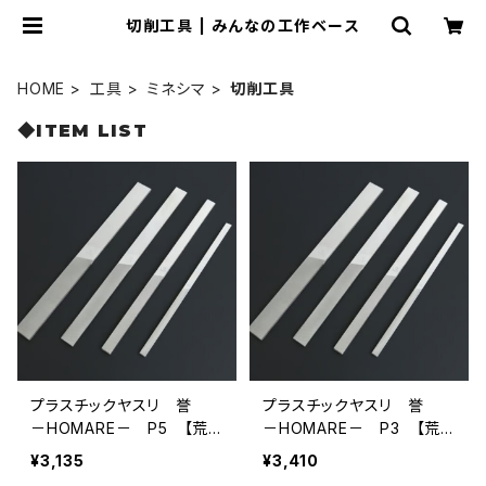
切削工具 | みんなの工作ベース
HOME
工具
ミネシマ
切削工具
◆ITEM LIST
プラスチックヤスリ 誉
プラスチックヤスリ 誉
－HOMARE－ P5 【荒
－HOMARE－ P3 【荒
目】 （185×7×2.5mm）
目】 （220×11×3mm）
¥3,135
¥3,410