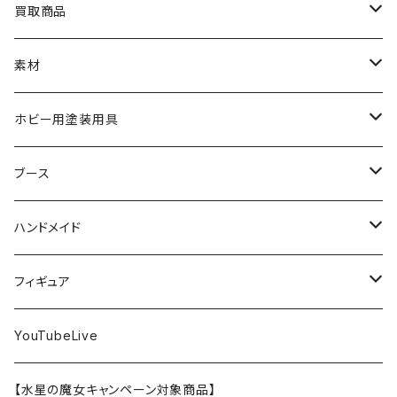
MG
カーモデル
ラッカー塗料
オリジナルアクキー
アオシマ
TAMIYA
TAMIYA
買取商品
RG
飛行機モデル
エナメル塗料
ザ☆バイク
ラッカー塗料
ニッパー
オリジナルスマホスタンド
KOTOBUKIYA
ガイアノーツ
ウェーブ
BANDAI
素材
SD
ミニ四駆
水性アクリル塗料
けもプラ
エナメル塗料
切削工具
メガミデバイス
エナメル塗料
小物プラパーツ
HG
ウォッチスタンド
プラフィア
ターナー
ゴッドハンド
TAMIYA
ホビー用塗装用具
EG
オートバイシリーズ
コンパウンド
キャラクタープラモデル
水性アクリル塗料
工具その他
無限邂逅メガロマリア
ラッカー塗料
ニッパー
MG
アクリル塗料
ニッパー
接着剤
テープスタンド
エクスプラス
プラモ向上委員会
ミネシマ
クレオス
TAMIYA
ブース
30MS
ミリタリーミニチュアシリーズ
溶剤・うすめ液
溶剤・うすめ液
工具消耗品
フレームアームズ・ガール
ホビー用筆・刷毛
切削工具
RG
切削工具
パテ
その他
切削工具
接着剤
エアブラシ関連用品
ベース材
GOOD SMILE COMPANY
ハセガワ
ガイアノーツ
ガイアノーツ
PROFIX(RAYWOOD)
PROFIX(RAYWOOD)
ハンドメイド
30MF
1/48 ミリタリーミニチュアシリーズ
仕上げ材・コート材
軟化剤
小物プラパーツ
創彩少女庭園
溶剤・うすめ液
その他工具
一番くじ
その他工具
その他工具
パテ
塗装関係消耗品
MODEROID
ポリマー
その他工具
接着剤
エアブラシ
アパレル
wave
フィニッシャーズ
クレオス
ウェーブ
ガイアノーツ
ウェーブ
完成品
フィギュア
ポケプラ
1/35ミリタリーミニチュアシリーズ
サーフェイサー
プライマー
なっちん
サーフェイサー
PG
ホビー用筆・刷毛
PLAMATEA
コンパウンド
工具消耗品
パテ
エアブラシ関連用品
スコープドッグ
研磨剤
接着剤
その他
Hasegawa
トアミル
アイコム
コニシ
プラモ向上委員会
素材
バンダイ
YouTubeLive
一番くじ
水系エマルジョン塗料
ウェザリング・墨入れ
アルカナディア
その他
MGSD
その他
PLAMAX
その他
コンパウンド
パテ
ホビー用塗料皿・容器
カーモデル
溶剤・うすめ液
切削工具
接着剤
その他
METAL ROBOT魂
ファインモールド
クアトロポルテ
S.J.WORKs
セメダイン
クレオス
【水星の魔女キャンペーン対象商品】