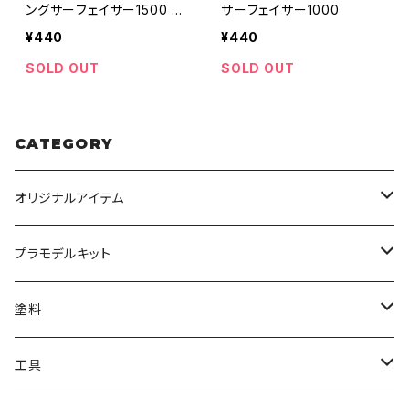
ングサーフェイサー1500 グ
サーフェイサー1000
レー
¥440
¥440
SOLD OUT
SOLD OUT
CATEGORY
オリジナルアイテム
みんなのアクション3Dアートベース
プラモデルキット
アクリルベース
BANDAI
塗料
HG
ナチュラルベース
TAMIYA
クレオス
工具