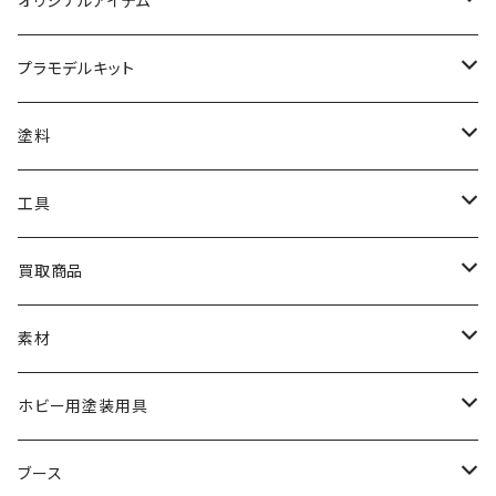
オリジナルアイテム
みんなのアクション3Dアートベース
プラモデルキット
アクリルベース
BANDAI
塗料
HG
ナチュラルベース
TAMIYA
クレオス
工具
MG
カーモデル
ラッカー塗料
オリジナルアクキー
アオシマ
TAMIYA
TAMIYA
買取商品
RG
飛行機モデル
エナメル塗料
ザ☆バイク
ラッカー塗料
ニッパー
オリジナルスマホスタンド
KOTOBUKIYA
ガイアノーツ
ウェーブ
BANDAI
素材
SD
ミニ四駆
水性アクリル塗料
けもプラ
エナメル塗料
切削工具
メガミデバイス
エナメル塗料
小物プラパーツ
HG
ウォッチスタンド
プラフィア
ターナー
ゴッドハンド
TAMIYA
ホビー用塗装用具
EG
オートバイシリーズ
コンパウンド
キャラクタープラモデル
水性アクリル塗料
工具その他
無限邂逅メガロマリア
ラッカー塗料
ニッパー
MG
アクリル塗料
ニッパー
接着剤
テープスタンド
エクスプラス
プラモ向上委員会
ミネシマ
クレオス
TAMIYA
ブース