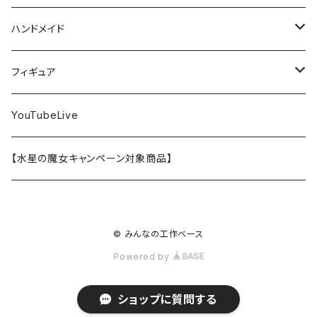
30MS
ミリタリーミニチュアシリーズ
溶剤・うすめ液
溶剤・うすめ液
工具消耗品
フレームアームズ・ガール
ホビー用筆・刷毛
切削工具
RG
切削工具
パテ
その他
切削工具
接着剤
エアブラシ関連用品
ベース材
GOOD SMILE COMPANY
ハセガワ
ガイアノーツ
ガイアノーツ
PROFIX(RAYWOOD)
PROFIX(RAYWOOD)
ハンドメイド
30MF
1/48 ミリタリーミニチュアシリーズ
仕上げ材・コート材
軟化剤
小物プラパーツ
創彩少女庭園
溶剤・うすめ液
その他工具
一番くじ
その他工具
その他工具
パテ
塗装関係消耗品
MODEROID
ポリマー
その他工具
接着剤
エアブラシ
アパレル
wave
フィニッシャーズ
クレオス
ウェーブ
ガイアノーツ
ウェーブ
完成品
フィギュア
ポケプラ
1/35ミリタリーミニチュアシリーズ
サーフェイサー
プライマー
なっちん
サーフェイサー
PG
ホビー用筆・刷毛
PLAMATEA
コンパウンド
工具消耗品
パテ
エアブラシ関連用品
スコープドッグ
研磨剤
接着剤
その他
Hasegawa
トアミル
アイコム
コニシ
プラモ向上委員会
素材
バンダイ
YouTubeLive
一番くじ
水系エマルジョン塗料
ウェザリング・墨入れ
アルカナディア
その他
MGSD
その他
PLAMAX
その他
コンパウンド
パテ
ホビー用塗料皿・容器
カーモデル
溶剤・うすめ液
切削工具
接着剤
その他
METAL ROBOT魂
ファインモールド
クアトロポルテ
S.J.WORKs
セメダイン
クレオス
【水星の魔女キャンペーン対象商品】
その他
ウェザリング
M.S.G
1/100
ホビー用塗料皿・容器
アニュラス
溶剤・うすめ液
塗装関係消耗品
メカトロウィーゴ
ラッカー
溶剤・うすめ液
切削工具
接着剤
ホビー用塗料皿・容器
童友社
S.J.WORKs
オルファ
高圧ガス工業（株）
S.J.WORKs
PG
その他
HMM
© みんなの工作ベース
1/700ウォーターラインシリーズ
その他工具
塗装関係消耗品
プラモデル
その他
切削工具
接着剤
その他
海洋堂
ホビージャパン
アルゴファイルジャパン
ハセガワ
ウェーブ
30MP
Powered by
フロントミッション
1/72 飛行機
エアブラシ関連用品
その他工具
その他
塗装関係消耗品
KADOKAWA
アートボックス
プラモ向上委員会
アルテコ
DSPIAE
FG
ショップに質問する
rosado