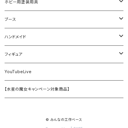
メガミデバイス
エナメル塗料
小物プラパーツ
HG
ウォッチスタンド
プラフィア
ターナー
ゴッドハンド
TAMIYA
ホビー用塗装用具
EG
オートバイシリーズ
コンパウンド
キャラクタープラモデル
水性アクリル塗料
工具その他
無限邂逅メガロマリア
ラッカー塗料
ニッパー
MG
アクリル塗料
ニッパー
接着剤
テープスタンド
エクスプラス
プラモ向上委員会
ミネシマ
クレオス
TAMIYA
ブース
30MS
ミリタリーミニチュアシリーズ
溶剤・うすめ液
溶剤・うすめ液
工具消耗品
フレームアームズ・ガール
ホビー用筆・刷毛
切削工具
RG
切削工具
パテ
その他
切削工具
接着剤
エアブラシ関連用品
ベース材
GOOD SMILE COMPANY
ハセガワ
ガイアノーツ
ガイアノーツ
PROFIX(RAYWOOD)
PROFIX(RAYWOOD)
ハンドメイド
30MF
1/48 ミリタリーミニチュアシリーズ
仕上げ材・コート材
軟化剤
小物プラパーツ
創彩少女庭園
溶剤・うすめ液
その他工具
一番くじ
その他工具
その他工具
パテ
塗装関係消耗品
MODEROID
ポリマー
その他工具
接着剤
エアブラシ
アパレル
wave
フィニッシャーズ
クレオス
ウェーブ
ガイアノーツ
ウェーブ
完成品
フィギュア
ポケプラ
1/35ミリタリーミニチュアシリーズ
サーフェイサー
プライマー
なっちん
サーフェイサー
PG
ホビー用筆・刷毛
PLAMATEA
コンパウンド
工具消耗品
パテ
エアブラシ関連用品
スコープドッグ
研磨剤
接着剤
その他
Hasegawa
トアミル
アイコム
コニシ
プラモ向上委員会
素材
バンダイ
YouTubeLive
一番くじ
水系エマルジョン塗料
ウェザリング・墨入れ
アルカナディア
その他
MGSD
その他
PLAMAX
その他
コンパウンド
パテ
ホビー用塗料皿・容器
カーモデル
溶剤・うすめ液
切削工具
接着剤
その他
METAL ROBOT魂
ファインモールド
クアトロポルテ
S.J.WORKs
セメダイン
クレオス
【水星の魔女キャンペーン対象商品】
その他
ウェザリング
M.S.G
1/100
ホビー用塗料皿・容器
アニュラス
溶剤・うすめ液
塗装関係消耗品
メカトロウィーゴ
ラッカー
溶剤・うすめ液
切削工具
接着剤
ホビー用塗料皿・容器
童友社
S.J.WORKs
オルファ
高圧ガス工業（株）
S.J.WORKs
PG
その他
HMM
© みんなの工作ベース
1/700ウォーターラインシリーズ
その他工具
塗装関係消耗品
プラモデル
その他
切削工具
接着剤
その他
海洋堂
ホビージャパン
アルゴファイルジャパン
ハセガワ
ウェーブ
30MP