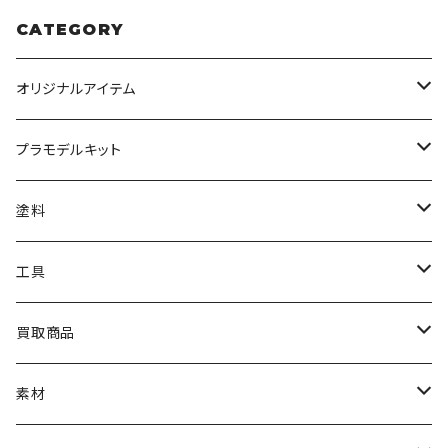
CATEGORY
オリジナルアイテム
みんなのアクション3Dアートベース
プラモデルキット
アクリルベース
BANDAI
塗料
HG
ナチュラルベース
TAMIYA
クレオス
工具
MG
カーモデル
ラッカー塗料
オリジナルアクキー
アオシマ
TAMIYA
TAMIYA
買取商品
RG
飛行機モデル
エナメル塗料
ザ☆バイク
ラッカー塗料
ニッパー
オリジナルスマホスタンド
KOTOBUKIYA
ガイアノーツ
ウェーブ
BANDAI
素材
SD
ミニ四駆
水性アクリル塗料
けもプラ
エナメル塗料
切削工具