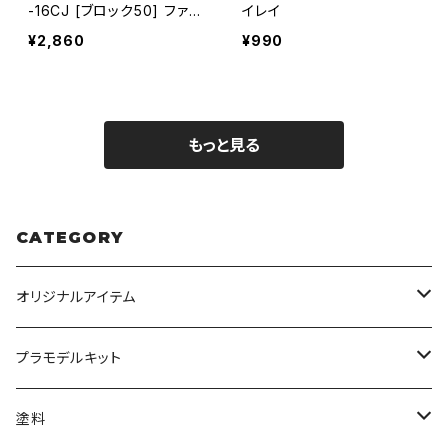
-16CJ [ブロック50] ファイ
イレイ
ティング ファルコン（フル装
¥2,860
¥990
備仕様）
もっと見る
CATEGORY
オリジナルアイテム
みんなのアクション3Dアートベース
プラモデルキット
アクリルベース
BANDAI
塗料