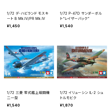
1/72 デ･ハビランド モスキ
1/72 P-47D サンダーボル
ート B Mk.IV/PR Mk.IV
ト“レイザーバック”
¥1,450
¥1,540
1/72 三菱 零式艦上戦闘機
1/72 イリューシン IL-2 シュ
二一型
トルモビク
¥1,540
¥1,870