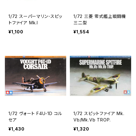
1/72 スーパーマリン･スピッ
1/72 三菱 零式艦上戦闘機
トファイア Mk.I
三二型
¥1,100
¥1,554
1/72 ヴォート F4U-1D コル
1/72 スピットファイア Mk.
セア
Vb/Mk.Vb TROP.
¥1,430
¥1,320