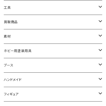
HG
ナチュラルベース
TAMIYA
クレオス
工具
MG
カーモデル
ラッカー塗料
オリジナルアクキー
アオシマ
TAMIYA
TAMIYA
買取商品
RG
飛行機モデル
エナメル塗料
ザ☆バイク
ラッカー塗料
ニッパー
オリジナルスマホスタンド
KOTOBUKIYA
ガイアノーツ
ウェーブ
BANDAI
素材
SD
ミニ四駆
水性アクリル塗料
けもプラ
エナメル塗料
切削工具
メガミデバイス
エナメル塗料
小物プラパーツ
HG
ウォッチスタンド
プラフィア
ターナー
ゴッドハンド
TAMIYA
ホビー用塗装用具
EG
オートバイシリーズ
コンパウンド
キャラクタープラモデル
水性アクリル塗料
工具その他
無限邂逅メガロマリア
ラッカー塗料
ニッパー
MG
アクリル塗料
ニッパー
接着剤
テープスタンド
エクスプラス
プラモ向上委員会
ミネシマ
クレオス
TAMIYA
ブース
30MS
ミリタリーミニチュアシリーズ
溶剤・うすめ液
溶剤・うすめ液
工具消耗品
フレームアームズ・ガール
ホビー用筆・刷毛
切削工具
RG
切削工具
パテ
その他
切削工具
接着剤
エアブラシ関連用品
ベース材
GOOD SMILE COMPANY
ハセガワ
ガイアノーツ
ガイアノーツ
PROFIX(RAYWOOD)
PROFIX(RAYWOOD)
ハンドメイド
30MF
1/48 ミリタリーミニチュアシリーズ
仕上げ材・コート材
軟化剤
小物プラパーツ
創彩少女庭園
溶剤・うすめ液
その他工具
一番くじ
その他工具
その他工具
パテ
塗装関係消耗品
MODEROID
ポリマー
その他工具
接着剤
エアブラシ
アパレル
wave
フィニッシャーズ
クレオス
ウェーブ
ガイアノーツ
ウェーブ
完成品
フィギュア
ポケプラ
1/35ミリタリーミニチュアシリーズ
サーフェイサー
プライマー
なっちん
サーフェイサー
PG
ホビー用筆・刷毛