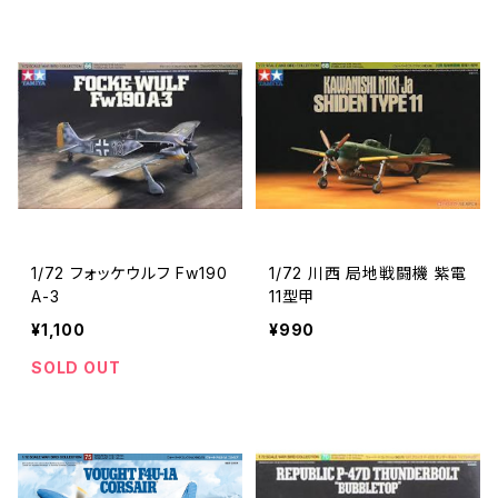
1/72 フォッケウルフ Fw190
1/72 川西 局地戦闘機 紫電
A-3
11型甲
¥1,100
¥990
SOLD OUT