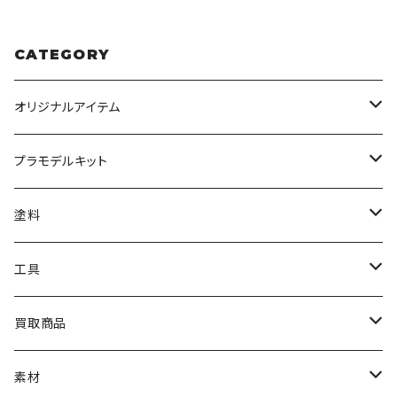
CATEGORY
オリジナルアイテム
みんなのアクション3Dアートベース
プラモデルキット
アクリルベース
BANDAI
塗料
HG
ナチュラルベース
TAMIYA
クレオス
工具
MG
カーモデル
ラッカー塗料
オリジナルアクキー
アオシマ
TAMIYA
TAMIYA
買取商品
RG
飛行機モデル
エナメル塗料
ザ☆バイク
ラッカー塗料
ニッパー
オリジナルスマホスタンド
KOTOBUKIYA
ガイアノーツ
ウェーブ
BANDAI
素材