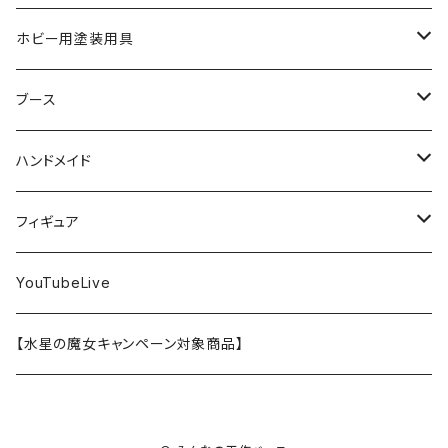
SD
ミニ四駆
水性アクリル塗料
けもプラ
エナメル塗料
切削工具
メガミデバイス
エナメル塗料
小物プラパーツ
HG
ウォッチスタンド
プラフィア
ターナー
ゴッドハンド
TAMIYA
ホビー用塗装用具
EG
オートバイシリーズ
コンパウンド
キャラクタープラモデル
水性アクリル塗料
工具その他
無限邂逅メガロマリア
ラッカー塗料
ニッパー
MG
アクリル塗料
ニッパー
接着剤
テープスタンド
エクスプラス
プラモ向上委員会
ミネシマ
クレオス
TAMIYA
ブース
30MS
ミリタリーミニチュアシリーズ
溶剤・うすめ液
溶剤・うすめ液
工具消耗品
フレームアームズ・ガール
ホビー用筆・刷毛
切削工具
RG
切削工具
パテ
その他
切削工具
接着剤
エアブラシ関連用品
ベース材
GOOD SMILE COMPANY
ハセガワ
ガイアノーツ
ガイアノーツ
PROFIX(RAYWOOD)
PROFIX(RAYWOOD)
ハンドメイド
30MF
1/48 ミリタリーミニチュアシリーズ
仕上げ材・コート材
軟化剤
小物プラパーツ
創彩少女庭園
溶剤・うすめ液
その他工具
一番くじ
その他工具
その他工具
パテ
塗装関係消耗品
MODEROID
ポリマー
その他工具
接着剤
エアブラシ
アパレル
wave
フィニッシャーズ
クレオス
ウェーブ
ガイアノーツ
ウェーブ
完成品
フィギュア
ポケプラ
1/35ミリタリーミニチュアシリーズ
サーフェイサー
プライマー
なっちん
サーフェイサー
PG
ホビー用筆・刷毛
PLAMATEA
コンパウンド
工具消耗品
パテ
エアブラシ関連用品
スコープドッグ
研磨剤
接着剤
その他
Hasegawa
トアミル
アイコム
コニシ
プラモ向上委員会
素材
バンダイ
YouTubeLive
一番くじ
水系エマルジョン塗料
ウェザリング・墨入れ
アルカナディア
その他
MGSD
その他
PLAMAX
その他
コンパウンド
パテ
ホビー用塗料皿・容器
カーモデル
溶剤・うすめ液
切削工具
接着剤
その他
METAL ROBOT魂
ファインモールド
クアトロポルテ
S.J.WORKs
セメダイン
クレオス
【水星の魔女キャンペーン対象商品】
その他
ウェザリング
M.S.G
1/100
ホビー用塗料皿・容器
アニュラス
溶剤・うすめ液
塗装関係消耗品
メカトロウィーゴ
ラッカー
溶剤・うすめ液
切削工具
接着剤
ホビー用塗料皿・容器
童友社
S.J.WORKs
オルファ
高圧ガス工業（株）
S.J.WORKs
PG
その他
HMM