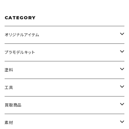
CATEGORY
オリジナルアイテム
みんなのアクション3Dアートベース
プラモデルキット
アクリルベース
BANDAI
塗料
HG
ナチュラルベース
TAMIYA
クレオス
工具
MG
カーモデル
ラッカー塗料
オリジナルアクキー
アオシマ
TAMIYA
TAMIYA
買取商品
RG
飛行機モデル
エナメル塗料
ザ☆バイク
ラッカー塗料
ニッパー
オリジナルスマホスタンド
KOTOBUKIYA
ガイアノーツ
ウェーブ
BANDAI
素材