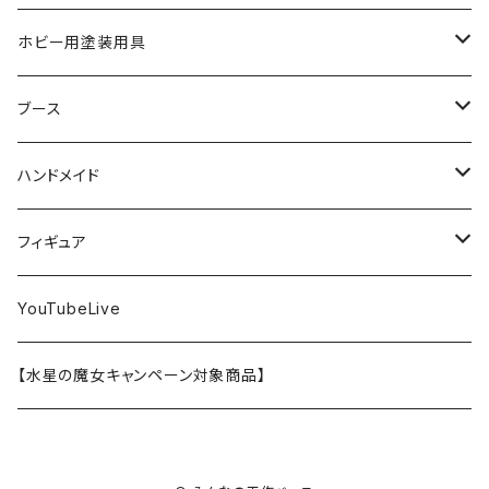
SD
ミニ四駆
水性アクリル塗料
けもプラ
エナメル塗料
切削工具
メガミデバイス
エナメル塗料
小物プラパーツ
HG
ウォッチスタンド
プラフィア
ターナー
ゴッドハンド
TAMIYA
ホビー用塗装用具
EG
オートバイシリーズ
コンパウンド
キャラクタープラモデル
水性アクリル塗料
工具その他
無限邂逅メガロマリア
ラッカー塗料
ニッパー
MG
アクリル塗料
ニッパー
接着剤
テープスタンド
エクスプラス
プラモ向上委員会
ミネシマ
クレオス
TAMIYA
ブース
30MS
ミリタリーミニチュアシリーズ
溶剤・うすめ液
溶剤・うすめ液
工具消耗品
フレームアームズ・ガール
ホビー用筆・刷毛
切削工具
RG
切削工具
パテ
その他
切削工具
接着剤
エアブラシ関連用品
ベース材
GOOD SMILE COMPANY
ハセガワ
ガイアノーツ
ガイアノーツ
PROFIX(RAYWOOD)
PROFIX(RAYWOOD)
ハンドメイド
30MF
1/48 ミリタリーミニチュアシリーズ
仕上げ材・コート材
軟化剤
小物プラパーツ
創彩少女庭園
溶剤・うすめ液
その他工具
一番くじ
その他工具
その他工具
パテ
塗装関係消耗品
MODEROID
ポリマー
その他工具
接着剤
エアブラシ
アパレル
wave
フィニッシャーズ
クレオス
ウェーブ
ガイアノーツ
ウェーブ
完成品
フィギュア
ポケプラ
1/35ミリタリーミニチュアシリーズ
サーフェイサー
プライマー
なっちん
サーフェイサー
PG
ホビー用筆・刷毛
PLAMATEA
コンパウンド
工具消耗品
パテ
エアブラシ関連用品
スコープドッグ
研磨剤
接着剤
その他
Hasegawa
トアミル
アイコム
コニシ
プラモ向上委員会
素材
バンダイ
YouTubeLive
一番くじ
水系エマルジョン塗料
ウェザリング・墨入れ
アルカナディア
その他
MGSD
その他
PLAMAX
その他
コンパウンド
パテ
ホビー用塗料皿・容器
カーモデル
溶剤・うすめ液
切削工具
接着剤
その他
METAL ROBOT魂
ファインモールド
クアトロポルテ
S.J.WORKs
セメダイン
クレオス
【水星の魔女キャンペーン対象商品】
その他
ウェザリング
M.S.G
1/100
ホビー用塗料皿・容器
アニュラス
溶剤・うすめ液
塗装関係消耗品
メカトロウィーゴ
ラッカー
溶剤・うすめ液
切削工具
接着剤
ホビー用塗料皿・容器
童友社
S.J.WORKs
オルファ
高圧ガス工業（株）
S.J.WORKs
PG
その他
HMM