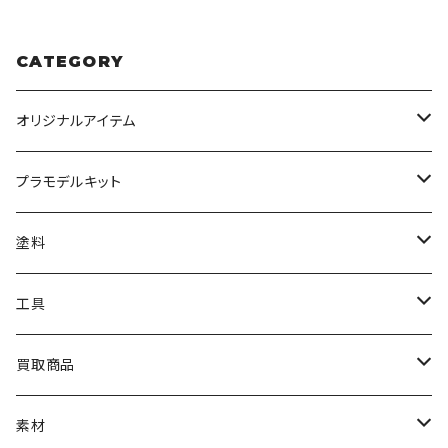
CATEGORY
オリジナルアイテム
みんなのアクション3Dアートベース
プラモデルキット
アクリルベース
BANDAI
塗料
HG
ナチュラルベース
TAMIYA
クレオス
工具
MG
カーモデル
ラッカー塗料
オリジナルアクキー
アオシマ
TAMIYA
TAMIYA
買取商品
RG
飛行機モデル
エナメル塗料
ザ☆バイク
ラッカー塗料
ニッパー
オリジナルスマホスタンド
KOTOBUKIYA
ガイアノーツ
ウェーブ
BANDAI
素材