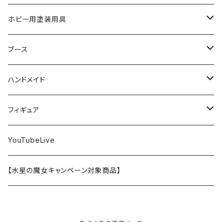
SD
ミニ四駆
水性アクリル塗料
けもプラ
エナメル塗料
切削工具
メガミデバイス
エナメル塗料
小物プラパーツ
HG
ウォッチスタンド
プラフィア
ターナー
ゴッドハンド
TAMIYA
ホビー用塗装用具
EG
オートバイシリーズ
コンパウンド
キャラクタープラモデル
水性アクリル塗料
工具その他
無限邂逅メガロマリア
ラッカー塗料
ニッパー
MG
アクリル塗料
ニッパー
接着剤
テープスタンド
エクスプラス
プラモ向上委員会
ミネシマ
クレオス
TAMIYA
ブース
30MS
ミリタリーミニチュアシリーズ
溶剤・うすめ液
溶剤・うすめ液
工具消耗品
フレームアームズ・ガール
ホビー用筆・刷毛
切削工具
RG
切削工具
パテ
その他
切削工具
接着剤
エアブラシ関連用品
ベース材
GOOD SMILE COMPANY
ハセガワ
ガイアノーツ
ガイアノーツ
PROFIX(RAYWOOD)
PROFIX(RAYWOOD)
ハンドメイド
30MF
1/48 ミリタリーミニチュアシリーズ
仕上げ材・コート材
軟化剤
小物プラパーツ
創彩少女庭園
溶剤・うすめ液
その他工具
一番くじ
その他工具
その他工具
パテ
塗装関係消耗品
MODEROID
ポリマー
その他工具
接着剤
エアブラシ
アパレル
wave
フィニッシャーズ
クレオス
ウェーブ
ガイアノーツ
ウェーブ
完成品
フィギュア
ポケプラ
1/35ミリタリーミニチュアシリーズ
サーフェイサー
プライマー
なっちん
サーフェイサー
PG
ホビー用筆・刷毛
PLAMATEA
コンパウンド
工具消耗品
パテ
エアブラシ関連用品
スコープドッグ
研磨剤
接着剤
その他
Hasegawa
トアミル
アイコム
コニシ
プラモ向上委員会
素材
バンダイ
YouTubeLive
一番くじ
水系エマルジョン塗料
ウェザリング・墨入れ
アルカナディア
その他
MGSD
その他
PLAMAX
その他
コンパウンド
パテ
ホビー用塗料皿・容器
カーモデル
溶剤・うすめ液
切削工具
接着剤
その他
METAL ROBOT魂
ファインモールド
クアトロポルテ
S.J.WORKs
セメダイン
クレオス
【水星の魔女キャンペーン対象商品】
その他
ウェザリング
M.S.G
1/100
ホビー用塗料皿・容器
アニュラス
溶剤・うすめ液
塗装関係消耗品
メカトロウィーゴ
ラッカー
溶剤・うすめ液
切削工具
接着剤
ホビー用塗料皿・容器
童友社
S.J.WORKs
オルファ
高圧ガス工業（株）
S.J.WORKs
PG
その他
HMM