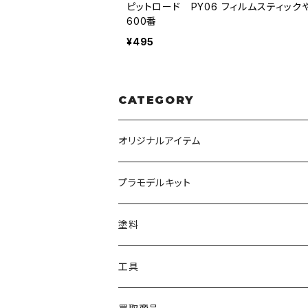
ピットロード PY06 フィルムスティック
600番
¥495
CATEGORY
オリジナルアイテム
みんなのアクション3Dアートベース
プラモデルキット
アクリルベース
BANDAI
塗料
HG
ナチュラルベース
TAMIYA
クレオス
工具
MG
カーモデル
ラッカー塗料
オリジナルアクキー
アオシマ
TAMIYA
TAMIYA