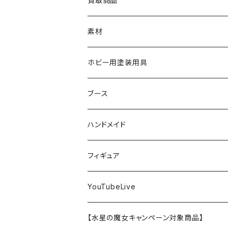
買取商品
RG
飛行機モデル
エナメル塗料
ザ☆バイク
ラッカー塗料
ニッパー
オリジナルスマホスタンド
KOTOBUKIYA
ガイアノーツ
ウェーブ
BANDAI
素材
SD
ミニ四駆
水性アクリル塗料
けもプラ
エナメル塗料
切削工具
メガミデバイス
エナメル塗料
小物プラパーツ
HG
ウォッチスタンド
プラフィア
ターナー
ゴッドハンド
TAMIYA
ホビー用塗装用具
EG
オートバイシリーズ
コンパウンド
キャラクタープラモデル
水性アクリル塗料
工具その他
無限邂逅メガロマリア
ラッカー塗料
ニッパー
MG
アクリル塗料
ニッパー
接着剤
テープスタンド
エクスプラス
プラモ向上委員会
ミネシマ
クレオス
TAMIYA
ブース
30MS
ミリタリーミニチュアシリーズ
溶剤・うすめ液
溶剤・うすめ液
工具消耗品
フレームアームズ・ガール
ホビー用筆・刷毛
切削工具
RG
切削工具
パテ
その他
切削工具
接着剤
エアブラシ関連用品
ベース材
GOOD SMILE COMPANY
ハセガワ
ガイアノーツ
ガイアノーツ
PROFIX(RAYWOOD)
PROFIX(RAYWOOD)
ハンドメイド
30MF
1/48 ミリタリーミニチュアシリーズ
仕上げ材・コート材
軟化剤
小物プラパーツ
創彩少女庭園
溶剤・うすめ液
その他工具
一番くじ
その他工具
その他工具
パテ
塗装関係消耗品
MODEROID
ポリマー
その他工具
接着剤
エアブラシ
アパレル
wave
フィニッシャーズ
クレオス
ウェーブ
ガイアノーツ
ウェーブ
完成品
フィギュア
ポケプラ
1/35ミリタリーミニチュアシリーズ
サーフェイサー
プライマー
なっちん
サーフェイサー
PG
ホビー用筆・刷毛
PLAMATEA
コンパウンド
工具消耗品
パテ
エアブラシ関連用品
スコープドッグ
研磨剤
接着剤
その他
Hasegawa
トアミル
アイコム
コニシ
プラモ向上委員会
素材
バンダイ
YouTubeLive
一番くじ
水系エマルジョン塗料
ウェザリング・墨入れ
アルカナディア
その他
MGSD
その他
PLAMAX
その他
コンパウンド
パテ
ホビー用塗料皿・容器
カーモデル
溶剤・うすめ液
切削工具
接着剤
その他
METAL ROBOT魂
ファインモールド
クアトロポルテ
S.J.WORKs
セメダイン
クレオス
【水星の魔女キャンペーン対象商品】