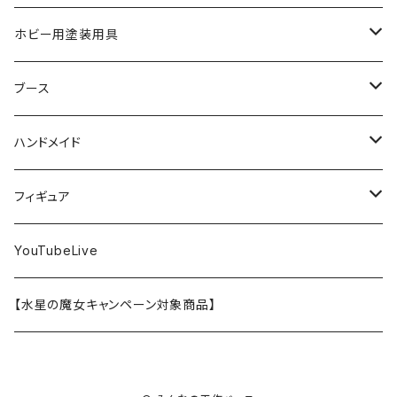
SD
ミニ四駆
水性アクリル塗料
けもプラ
エナメル塗料
切削工具
メガミデバイス
エナメル塗料
小物プラパーツ
HG
ウォッチスタンド
プラフィア
ターナー
ゴッドハンド
TAMIYA
ホビー用塗装用具
EG
オートバイシリーズ
コンパウンド
キャラクタープラモデル
水性アクリル塗料
工具その他
無限邂逅メガロマリア
ラッカー塗料
ニッパー
MG
アクリル塗料
ニッパー
接着剤
テープスタンド
エクスプラス
プラモ向上委員会
ミネシマ
クレオス
TAMIYA
ブース
30MS
ミリタリーミニチュアシリーズ
溶剤・うすめ液
溶剤・うすめ液
工具消耗品
フレームアームズ・ガール
ホビー用筆・刷毛
切削工具
RG
切削工具
パテ
その他
切削工具
接着剤
エアブラシ関連用品
ベース材
GOOD SMILE COMPANY
ハセガワ
ガイアノーツ
ガイアノーツ
PROFIX(RAYWOOD)
PROFIX(RAYWOOD)
ハンドメイド
30MF
1/48 ミリタリーミニチュアシリーズ
仕上げ材・コート材
軟化剤
小物プラパーツ
創彩少女庭園
溶剤・うすめ液
その他工具
一番くじ
その他工具
その他工具
パテ
塗装関係消耗品
MODEROID
ポリマー
その他工具
接着剤
エアブラシ
アパレル
wave
フィニッシャーズ
クレオス
ウェーブ
ガイアノーツ
ウェーブ
完成品
フィギュア
ポケプラ
1/35ミリタリーミニチュアシリーズ
サーフェイサー
プライマー
なっちん
サーフェイサー
PG
ホビー用筆・刷毛
PLAMATEA
コンパウンド
工具消耗品
パテ
エアブラシ関連用品
スコープドッグ
研磨剤
接着剤
その他
Hasegawa
トアミル
アイコム
コニシ
プラモ向上委員会
素材
バンダイ
YouTubeLive
一番くじ
水系エマルジョン塗料
ウェザリング・墨入れ
アルカナディア
その他
MGSD
その他
PLAMAX
その他
コンパウンド
パテ
ホビー用塗料皿・容器
カーモデル
溶剤・うすめ液
切削工具
接着剤
その他
METAL ROBOT魂
ファインモールド
クアトロポルテ
S.J.WORKs
セメダイン
クレオス
【水星の魔女キャンペーン対象商品】
その他
ウェザリング
M.S.G
1/100
ホビー用塗料皿・容器
アニュラス
溶剤・うすめ液
塗装関係消耗品
メカトロウィーゴ
ラッカー
溶剤・うすめ液
切削工具
接着剤
ホビー用塗料皿・容器
童友社
S.J.WORKs
オルファ
高圧ガス工業（株）
S.J.WORKs
PG
その他
HMM