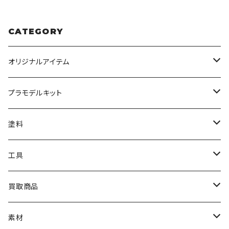
CATEGORY
オリジナルアイテム
みんなのアクション3Dアートベース
プラモデルキット
アクリルベース
BANDAI
塗料
HG
ナチュラルベース
TAMIYA
クレオス
工具
MG
カーモデル
ラッカー塗料
オリジナルアクキー
アオシマ
TAMIYA
TAMIYA
買取商品
RG
飛行機モデル
エナメル塗料
ザ☆バイク
ラッカー塗料
ニッパー
オリジナルスマホスタンド
KOTOBUKIYA
ガイアノーツ
ウェーブ
BANDAI
素材