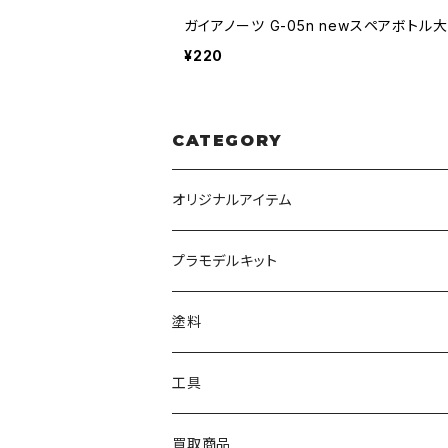
ガイアノーツ G-05n newスペアボトル大
¥220
CATEGORY
オリジナルアイテム
みんなのアクション3Dアートベース
プラモデルキット
アクリルベース
BANDAI
塗料
HG
ナチュラルベース
TAMIYA
クレオス
工具
MG
カーモデル
ラッカー塗料
オリジナルアクキー
アオシマ
TAMIYA
TAMIYA
買取商品