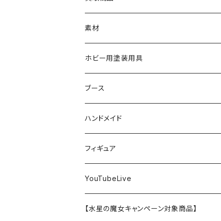
RG
飛行機モデル
エナメル塗料
ザ☆バイク
ラッカー塗料
ニッパー
オリジナルスマホスタンド
KOTOBUKIYA
ガイアノーツ
ウェーブ
BANDAI
素材
SD
ミニ四駆
水性アクリル塗料
けもプラ
エナメル塗料
切削工具
メガミデバイス
エナメル塗料
小物プラパーツ
HG
ウォッチスタンド
プラフィア
ターナー
ゴッドハンド
TAMIYA
ホビー用塗装用具
EG
オートバイシリーズ
コンパウンド
キャラクタープラモデル
水性アクリル塗料
工具その他
無限邂逅メガロマリア
ラッカー塗料
ニッパー
MG
アクリル塗料
ニッパー
接着剤
テープスタンド
エクスプラス
プラモ向上委員会
ミネシマ
クレオス
TAMIYA
ブース
30MS
ミリタリーミニチュアシリーズ
溶剤・うすめ液
溶剤・うすめ液
工具消耗品
フレームアームズ・ガール
ホビー用筆・刷毛
切削工具
RG
切削工具
パテ
その他
切削工具
接着剤
エアブラシ関連用品
ベース材
GOOD SMILE COMPANY
ハセガワ
ガイアノーツ
ガイアノーツ
PROFIX(RAYWOOD)
PROFIX(RAYWOOD)
ハンドメイド
30MF
1/48 ミリタリーミニチュアシリーズ
仕上げ材・コート材
軟化剤
小物プラパーツ
創彩少女庭園
溶剤・うすめ液
その他工具
一番くじ
その他工具
その他工具
パテ
塗装関係消耗品
MODEROID
ポリマー
その他工具
接着剤
エアブラシ
アパレル
wave
フィニッシャーズ
クレオス
ウェーブ
ガイアノーツ
ウェーブ
完成品
フィギュア
ポケプラ
1/35ミリタリーミニチュアシリーズ
サーフェイサー
プライマー
なっちん
サーフェイサー
PG
ホビー用筆・刷毛
PLAMATEA
コンパウンド
工具消耗品
パテ
エアブラシ関連用品
スコープドッグ
研磨剤
接着剤
その他
Hasegawa
トアミル
アイコム
コニシ
プラモ向上委員会
素材
バンダイ
YouTubeLive
一番くじ
水系エマルジョン塗料
ウェザリング・墨入れ
アルカナディア
その他
MGSD
その他
PLAMAX
その他
コンパウンド
パテ
ホビー用塗料皿・容器
カーモデル
溶剤・うすめ液
切削工具
接着剤
その他
METAL ROBOT魂
ファインモールド
クアトロポルテ
S.J.WORKs
セメダイン
クレオス
【水星の魔女キャンペーン対象商品】
その他
ウェザリング