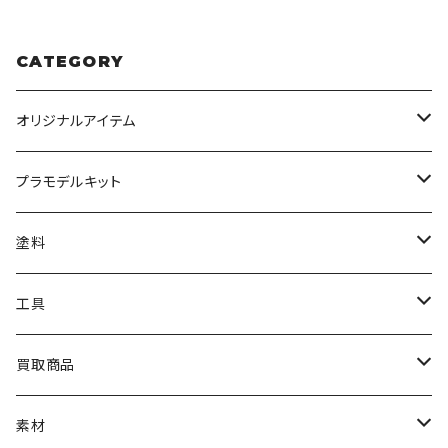
CATEGORY
オリジナルアイテム
みんなのアクション3Dアートベース
プラモデルキット
アクリルベース
BANDAI
塗料
HG
ナチュラルベース
TAMIYA
クレオス
工具
MG
カーモデル
ラッカー塗料
オリジナルアクキー
アオシマ
TAMIYA
TAMIYA
買取商品
RG
飛行機モデル
エナメル塗料
ザ☆バイク
ラッカー塗料
ニッパー
オリジナルスマホスタンド
KOTOBUKIYA
ガイアノーツ
ウェーブ
BANDAI
素材