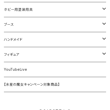
SD
ミニ四駆
水性アクリル塗料
けもプラ
エナメル塗料
切削工具
メガミデバイス
エナメル塗料
小物プラパーツ
HG
ウォッチスタンド
プラフィア
ターナー
ゴッドハンド
TAMIYA
ホビー用塗装用具
EG
オートバイシリーズ
コンパウンド
キャラクタープラモデル
水性アクリル塗料
工具その他
無限邂逅メガロマリア
ラッカー塗料
ニッパー
MG
アクリル塗料
ニッパー
接着剤
テープスタンド
エクスプラス
プラモ向上委員会
ミネシマ
クレオス
TAMIYA
ブース
30MS
ミリタリーミニチュアシリーズ
溶剤・うすめ液
溶剤・うすめ液
工具消耗品
フレームアームズ・ガール
ホビー用筆・刷毛
切削工具
RG
切削工具
パテ
その他
切削工具
接着剤
エアブラシ関連用品
ベース材
GOOD SMILE COMPANY
ハセガワ
ガイアノーツ
ガイアノーツ
PROFIX(RAYWOOD)
PROFIX(RAYWOOD)
ハンドメイド
30MF
1/48 ミリタリーミニチュアシリーズ
仕上げ材・コート材
軟化剤
小物プラパーツ
創彩少女庭園
溶剤・うすめ液
その他工具
一番くじ
その他工具
その他工具
パテ
塗装関係消耗品
MODEROID
ポリマー
その他工具
接着剤
エアブラシ
アパレル
wave
フィニッシャーズ
クレオス
ウェーブ
ガイアノーツ
ウェーブ
完成品
フィギュア
ポケプラ
1/35ミリタリーミニチュアシリーズ
サーフェイサー
プライマー
なっちん
サーフェイサー
PG
ホビー用筆・刷毛
PLAMATEA
コンパウンド
工具消耗品
パテ
エアブラシ関連用品
スコープドッグ
研磨剤
接着剤
その他
Hasegawa
トアミル
アイコム
コニシ
プラモ向上委員会
素材
バンダイ
YouTubeLive
一番くじ
水系エマルジョン塗料
ウェザリング・墨入れ
アルカナディア
その他
MGSD
その他
PLAMAX
その他
コンパウンド
パテ
ホビー用塗料皿・容器
カーモデル
溶剤・うすめ液
切削工具
接着剤
その他
METAL ROBOT魂
ファインモールド
クアトロポルテ
S.J.WORKs
セメダイン
クレオス
【水星の魔女キャンペーン対象商品】
その他
ウェザリング
M.S.G
1/100
ホビー用塗料皿・容器
アニュラス
溶剤・うすめ液
塗装関係消耗品
メカトロウィーゴ
ラッカー
溶剤・うすめ液
切削工具
接着剤
ホビー用塗料皿・容器
童友社
S.J.WORKs
オルファ
高圧ガス工業（株）
S.J.WORKs
PG
その他
HMM