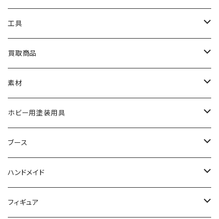
HG
ナチュラルベース
TAMIYA
クレオス
工具
MG
カーモデル
ラッカー塗料
オリジナルアクキー
アオシマ
TAMIYA
TAMIYA
買取商品
RG
飛行機モデル
エナメル塗料
ザ☆バイク
ラッカー塗料
ニッパー
オリジナルスマホスタンド
KOTOBUKIYA
ガイアノーツ
ウェーブ
BANDAI
素材
SD
ミニ四駆
水性アクリル塗料
けもプラ
エナメル塗料
切削工具
メガミデバイス
エナメル塗料
小物プラパーツ
HG
ウォッチスタンド
プラフィア
ターナー
ゴッドハンド
TAMIYA
ホビー用塗装用具
EG
オートバイシリーズ
コンパウンド
キャラクタープラモデル
水性アクリル塗料
工具その他
無限邂逅メガロマリア
ラッカー塗料
ニッパー
MG
アクリル塗料
ニッパー
接着剤
テープスタンド
エクスプラス
プラモ向上委員会
ミネシマ
クレオス
TAMIYA
ブース
30MS
ミリタリーミニチュアシリーズ
溶剤・うすめ液
溶剤・うすめ液
工具消耗品
フレームアームズ・ガール
ホビー用筆・刷毛
切削工具
RG
切削工具
パテ
その他
切削工具
接着剤
エアブラシ関連用品
ベース材
GOOD SMILE COMPANY
ハセガワ
ガイアノーツ
ガイアノーツ
PROFIX(RAYWOOD)
PROFIX(RAYWOOD)
ハンドメイド
30MF
1/48 ミリタリーミニチュアシリーズ
仕上げ材・コート材
軟化剤
小物プラパーツ
創彩少女庭園
溶剤・うすめ液
その他工具
一番くじ
その他工具
その他工具
パテ
塗装関係消耗品
MODEROID
ポリマー
その他工具
接着剤
エアブラシ
アパレル
wave
フィニッシャーズ
クレオス
ウェーブ
ガイアノーツ
ウェーブ
完成品
フィギュア
ポケプラ
1/35ミリタリーミニチュアシリーズ
サーフェイサー