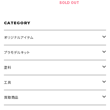
SOLD OUT
CATEGORY
オリジナルアイテム
みんなのアクション3Dアートベース
プラモデルキット
アクリルベース
BANDAI
塗料
HG
ナチュラルベース
TAMIYA
クレオス
工具
MG
カーモデル
ラッカー塗料
オリジナルアクキー
アオシマ
TAMIYA
TAMIYA
買取商品
RG