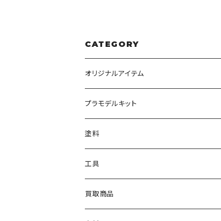
CATEGORY
オリジナルアイテム
みんなのアクション3Dアートベース
プラモデルキット
アクリルベース
BANDAI
塗料
HG
ナチュラルベース
TAMIYA
クレオス
工具
MG
カーモデル
ラッカー塗料
オリジナルアクキー
アオシマ
TAMIYA
TAMIYA
買取商品
RG
飛行機モデル
エナメル塗料