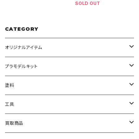
SOLD OUT
CATEGORY
オリジナルアイテム
みんなのアクション3Dアートベース
プラモデルキット
アクリルベース
BANDAI
塗料
HG
ナチュラルベース
TAMIYA
クレオス
工具
MG
カーモデル
ラッカー塗料
オリジナルアクキー
アオシマ
TAMIYA
TAMIYA
買取商品
RG