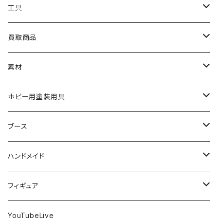
HG
ナチュラルベース
TAMIYA
クレオス
工具
MG
カーモデル
ラッカー塗料
オリジナルアクキー
アオシマ
TAMIYA
TAMIYA
買取商品
RG
飛行機モデル
エナメル塗料
ザ☆バイク
ラッカー塗料
ニッパー
オリジナルスマホスタンド
KOTOBUKIYA
ガイアノーツ
ウェーブ
BANDAI
素材
SD
ミニ四駆
水性アクリル塗料
けもプラ
エナメル塗料
切削工具
メガミデバイス
エナメル塗料
小物プラパーツ
HG
ウォッチスタンド
プラフィア
ターナー
ゴッドハンド
TAMIYA
ホビー用塗装用具
EG
オートバイシリーズ
コンパウンド
キャラクタープラモデル
水性アクリル塗料
工具その他
無限邂逅メガロマリア
ラッカー塗料
ニッパー
MG
アクリル塗料
ニッパー
接着剤
テープスタンド
エクスプラス
プラモ向上委員会
ミネシマ
クレオス
TAMIYA
ブース
30MS
ミリタリーミニチュアシリーズ
溶剤・うすめ液
溶剤・うすめ液
工具消耗品
フレームアームズ・ガール
ホビー用筆・刷毛
切削工具
RG
切削工具
パテ
その他
切削工具
接着剤
エアブラシ関連用品
ベース材
GOOD SMILE COMPANY
ハセガワ
ガイアノーツ
ガイアノーツ
PROFIX(RAYWOOD)
PROFIX(RAYWOOD)
ハンドメイド
30MF
1/48 ミリタリーミニチュアシリーズ
仕上げ材・コート材
軟化剤
小物プラパーツ
創彩少女庭園
溶剤・うすめ液
その他工具
一番くじ
その他工具
その他工具
パテ
塗装関係消耗品
MODEROID
ポリマー
その他工具
接着剤
エアブラシ
アパレル
wave
フィニッシャーズ
クレオス
ウェーブ
ガイアノーツ
ウェーブ
完成品
フィギュア
ポケプラ
1/35ミリタリーミニチュアシリーズ
サーフェイサー
プライマー
なっちん
サーフェイサー
PG
ホビー用筆・刷毛
PLAMATEA
コンパウンド
工具消耗品
パテ
エアブラシ関連用品
スコープドッグ
研磨剤
接着剤
その他
Hasegawa
トアミル
アイコム
コニシ
プラモ向上委員会
素材
バンダイ
YouTubeLive