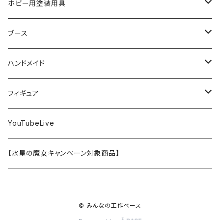
メガミデバイス
エナメル塗料
小物プラパーツ
HG
ウォッチスタンド
プラフィア
ターナー
ゴッドハンド
TAMIYA
ホビー用塗装用具
EG
オートバイシリーズ
コンパウンド
キャラクタープラモデル
水性アクリル塗料
工具その他
無限邂逅メガロマリア
ラッカー塗料
ニッパー
MG
アクリル塗料
ニッパー
接着剤
テープスタンド
エクスプラス
プラモ向上委員会
ミネシマ
クレオス
TAMIYA
ブース
30MS
ミリタリーミニチュアシリーズ
溶剤・うすめ液
溶剤・うすめ液
工具消耗品
フレームアームズ・ガール
ホビー用筆・刷毛
切削工具
RG
切削工具
パテ
その他
切削工具
接着剤
エアブラシ関連用品
ベース材
GOOD SMILE COMPANY
ハセガワ
ガイアノーツ
ガイアノーツ
PROFIX(RAYWOOD)
PROFIX(RAYWOOD)
ハンドメイド
30MF
1/48 ミリタリーミニチュアシリーズ
仕上げ材・コート材
軟化剤
小物プラパーツ
創彩少女庭園
溶剤・うすめ液
その他工具
一番くじ
その他工具
その他工具
パテ
塗装関係消耗品
MODEROID
ポリマー
その他工具
接着剤
エアブラシ
アパレル
wave
フィニッシャーズ
クレオス
ウェーブ
ガイアノーツ
ウェーブ
完成品
フィギュア
ポケプラ
1/35ミリタリーミニチュアシリーズ
サーフェイサー
プライマー
なっちん
サーフェイサー
PG
ホビー用筆・刷毛
PLAMATEA
コンパウンド
工具消耗品
パテ
エアブラシ関連用品
スコープドッグ
研磨剤
接着剤
その他
Hasegawa
トアミル
アイコム
コニシ
プラモ向上委員会
素材
バンダイ
YouTubeLive
一番くじ
水系エマルジョン塗料
ウェザリング・墨入れ
アルカナディア
その他
MGSD
その他
PLAMAX
その他
コンパウンド
パテ
ホビー用塗料皿・容器
カーモデル
溶剤・うすめ液
切削工具
接着剤
その他
METAL ROBOT魂
ファインモールド
クアトロポルテ
S.J.WORKs
セメダイン
クレオス
【水星の魔女キャンペーン対象商品】
その他
ウェザリング
M.S.G
1/100
ホビー用塗料皿・容器
アニュラス
溶剤・うすめ液
塗装関係消耗品
メカトロウィーゴ
ラッカー
溶剤・うすめ液
切削工具
接着剤
ホビー用塗料皿・容器
童友社
S.J.WORKs
オルファ
高圧ガス工業（株）
S.J.WORKs
PG
その他
HMM
© みんなの工作ベース
1/700ウォーターラインシリーズ
その他工具
塗装関係消耗品
プラモデル
その他
切削工具
接着剤
その他
海洋堂
ホビージャパン
アルゴファイルジャパン
ハセガワ
ウェーブ
30MP