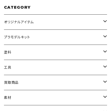
CATEGORY
オリジナルアイテム
みんなのアクション3Dアートベース
プラモデルキット
アクリルベース
BANDAI
塗料
HG
ナチュラルベース
TAMIYA
クレオス
工具
MG
カーモデル
ラッカー塗料
オリジナルアクキー
アオシマ
TAMIYA
TAMIYA
買取商品
RG
飛行機モデル
エナメル塗料
ザ☆バイク
ラッカー塗料
ニッパー
オリジナルスマホスタンド
KOTOBUKIYA
ガイアノーツ
ウェーブ
BANDAI
素材
SD
ミニ四駆
水性アクリル塗料
けもプラ
エナメル塗料
切削工具