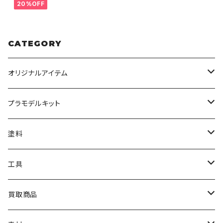
20%OFF
CATEGORY
オリジナルアイテム
みんなのアクション3Dアートベース
プラモデルキット
アクリルベース
BANDAI
塗料
HG
ナチュラルベース
TAMIYA
クレオス
工具
MG
カーモデル
ラッカー塗料
オリジナルアクキー
アオシマ
TAMIYA
TAMIYA
買取商品
RG
飛行機モデル
エナメル塗料
ザ☆バイク
ラッカー塗料
ニッパー