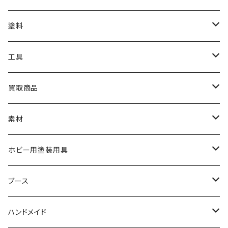
アクリルベース
BANDAI
塗料
HG
ナチュラルベース
TAMIYA
クレオス
工具
MG
カーモデル
ラッカー塗料
オリジナルアクキー
アオシマ
TAMIYA
TAMIYA
買取商品
RG
飛行機モデル
エナメル塗料
ザ☆バイク
ラッカー塗料
ニッパー
オリジナルスマホスタンド
KOTOBUKIYA
ガイアノーツ
ウェーブ
BANDAI
素材
SD
ミニ四駆
水性アクリル塗料
けもプラ
エナメル塗料
切削工具
メガミデバイス
エナメル塗料
小物プラパーツ
HG
ウォッチスタンド
プラフィア
ターナー
ゴッドハンド
TAMIYA
ホビー用塗装用具
EG
オートバイシリーズ
コンパウンド
キャラクタープラモデル
水性アクリル塗料
工具その他
無限邂逅メガロマリア
ラッカー塗料
ニッパー
MG
アクリル塗料
ニッパー
接着剤
テープスタンド
エクスプラス
プラモ向上委員会
ミネシマ
クレオス
TAMIYA
ブース
30MS
ミリタリーミニチュアシリーズ
溶剤・うすめ液
溶剤・うすめ液
工具消耗品
フレームアームズ・ガール
ホビー用筆・刷毛
切削工具
RG
切削工具
パテ
その他
切削工具
接着剤
エアブラシ関連用品
ベース材
GOOD SMILE COMPANY
ハセガワ
ガイアノーツ
ガイアノーツ
PROFIX(RAYWOOD)
PROFIX(RAYWOOD)
ハンドメイド