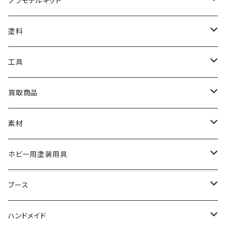
プラモデルキット
アクリルベース
BANDAI
塗料
HG
ナチュラルベース
TAMIYA
クレオス
工具
MG
カーモデル
ラッカー塗料
オリジナルアクキー
アオシマ
TAMIYA
TAMIYA
買取商品
RG
飛行機モデル
エナメル塗料
ザ☆バイク
ラッカー塗料
ニッパー
オリジナルスマホスタンド
KOTOBUKIYA
ガイアノーツ
ウェーブ
BANDAI
素材
SD
ミニ四駆
水性アクリル塗料
けもプラ
エナメル塗料
切削工具
メガミデバイス
エナメル塗料
小物プラパーツ
HG
ウォッチスタンド
プラフィア
ターナー
ゴッドハンド
TAMIYA
ホビー用塗装用具
EG
オートバイシリーズ
コンパウンド
キャラクタープラモデル
水性アクリル塗料
工具その他
無限邂逅メガロマリア
ラッカー塗料
ニッパー
MG
アクリル塗料
ニッパー
接着剤
テープスタンド
エクスプラス
プラモ向上委員会
ミネシマ
クレオス
TAMIYA
ブース
30MS
ミリタリーミニチュアシリーズ
溶剤・うすめ液
溶剤・うすめ液
工具消耗品
フレームアームズ・ガール
ホビー用筆・刷毛
切削工具
RG
切削工具
パテ
その他
切削工具
接着剤
エアブラシ関連用品
ベース材
GOOD SMILE COMPANY
ハセガワ
ガイアノーツ
ガイアノーツ
PROFIX(RAYWOOD)
PROFIX(RAYWOOD)
ハンドメイド